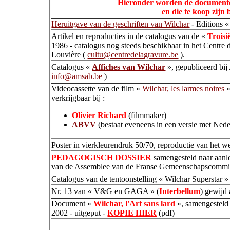
Hieronder worden de documente
en die te koop zijn 
Heruitgave van de geschriften van Wilchar
- Editions «
Artikel en reproducties in de catalogus van de «
Troisi
1986 - catalogus nog steeds beschikbaar in het Centre
Louvière (
cultu@centredelagravure.be
).
Catalogus «
Affiches van Wilchar
», gepubliceerd bi
info@amsab.be
)
Videocassette van de film «
Wilchar, les larmes noires
»
verkrijgbaar bij :
Olivier Richard
(filmmaker)
ABVV
(bestaat eveneens in een versie met Nede
Poster in vierkleurendruk 50/70, reproductie van het w
PEDAGOGISCH DOSSIER
samengesteld naar aanlei
van de Assemblee van de Franse Gemeenschapscommiss
Catalogus van de tentoonstelling « Wilchar Superstar »
Nr. 13 van « V&G en GAGA » (
Interbellum
) gewijd 
Document «
Wilchar, l'Art sans lard
», samengesteld 
2002 - uitgeput -
KOPIE HIER
(pdf)