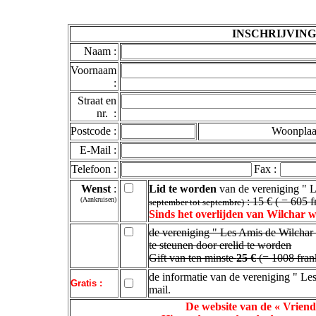
INSCHRIJVIN
Naam :
Voornaam
:
Straat en
nr. :
Postcode :
Woonplaat
E-Mail :
Telefoon :
Fax :
Wenst
:
Lid te worden
van de vereniging " 
(Aankruisen)
: 15 € ( = 605 f
september tot septembre)
Sinds het overlijden van Wilchar w
de vereniging " Les Amis de Wilchar
te steunen door erelid te worden
Gift van ten minste
25 €
(= 1008 fran
de informatie van de vereniging " Le
Gratis :
mail.
De website van de « Vrien