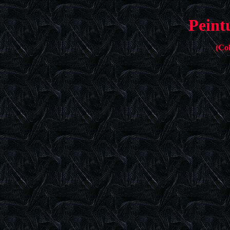
Peint
(Col