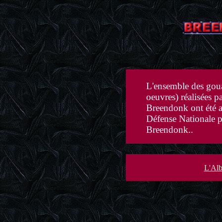
L'ensemble des gou
oeuvres) réalisées pa
Breendonk ont été ac
Défense Nationale p
Breendonk..
L'Al